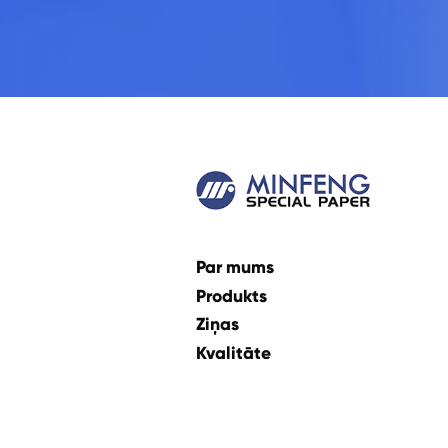
Par mums
Produkts
Ziņas
Kvalitāte
Ilgtspējīgs
Sazinieties ar mums