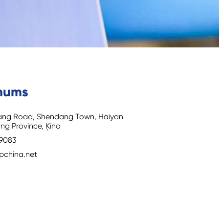
 mums
kang Road, Shendang Town, Haiyan
ang Province, Ķīna
39083
pchina.net