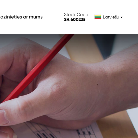
Stock Code
azinieties ar mums
Latviešu
SH.600235