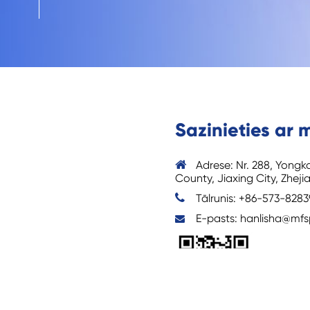
Sazinieties ar
Adrese: Nr. 288, Yong
County, Jiaxing City, Zheji
Tālrunis: +86-573-828
E-pasts: hanlisha@mfs