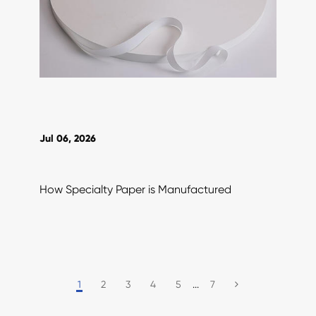
Jul 06, 2026
How Specialty Paper is Manufactured
1
2
3
4
5
...
7