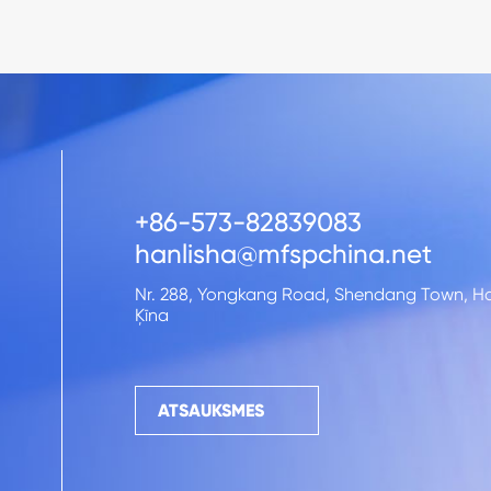
+86-573-82839083
hanlisha@mfspchina.net
Nr. 288, Yongkang Road, Shendang Town, Haiy
Ķīna
ATSAUKSMES