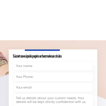
Sāciet savu īpašo papīru ar bezmaksas citātu