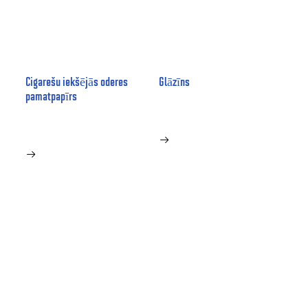
Cigarešu iekšējās oderes
Glāzīns
pamatpapīrs

