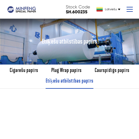
Stock Code
Latviešu
SH.600235
Etiķešu atbilstības papīrs
Cigarešu papīrs
Plug Wrap papīrs
Caurspīdīgs papīrs
Etiķešu atbilstības papīrs